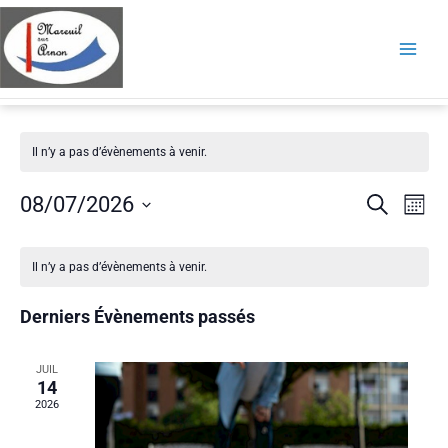
Aller
au
contenu
Associations
Il n’y a pas d’évènements à venir.
Recherc
Navi
08/07/2026
Recherche
Mois
et
de
Sélectionnez
navigati
Calendrier
vue
une
de
de
Évè
Il n’y a pas d’évènements à venir.
date.
vues
Évènements
Évèneme
Derniers Évènements passés
JUIL
14
2026