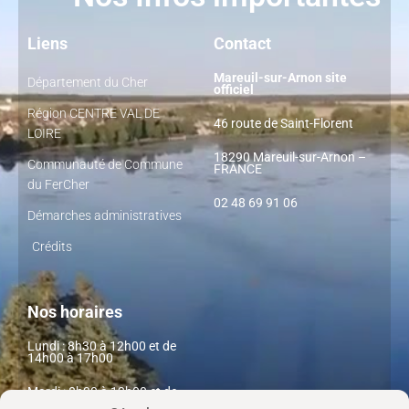
Liens
Contact
Mareuil-sur-Arnon site
Département du Cher
officiel
Région CENTRE VAL DE
46 route de Saint-Florent
LOIRE
18290 Mareuil-sur-Arnon –
Communauté de Commune
FRANCE
du FerCher
02 48 69 91 06
Démarches administratives
Crédits
Nos horaires
Lundi : 8h30 à 12h00 et de
14h00 à 17h00
Mardi : 8h30 à 12h00 et de
14h00 à 17h00