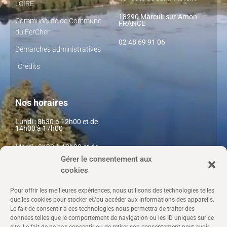
LOIRE
18290 Mareuil-sur-Arnon –
Communauté de Commune
FRANCE
du FerCher
02 48 69 91 06
Démarches administratives
Crédits
Nos horaires
Lundi : 8h30 à 12h00 et de
14h00 à 17h00
Mardi : 8h30 à 12h00 et de
14h00 à 17h00
Gérer le consentement aux
cookies
Mercredi : 08h30 à 12h00
Jeudi : 8h30 à 12h00 et de
Pour offrir les meilleures expériences, nous utilisons des technologies telles
14h à 17h00
que les cookies pour stocker et/ou accéder aux informations des appareils.
Le fait de consentir à ces technologies nous permettra de traiter des
Vendredi : 8h30 à 12h00 et de
données telles que le comportement de navigation ou les ID uniques sur ce
14h00 à 17h00