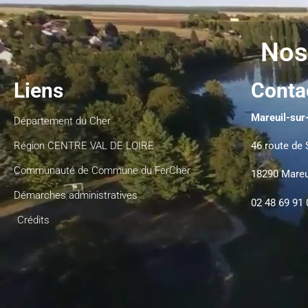
Nos
Liens
Conta
Mareuil-sur-
Département du Cher
Région CENTRE VAL DE LOIRE
46 route de 
Communauté de Commune du FerCher
18290 Mareu
Démarches administratives
02 48 69 91 
Crédits