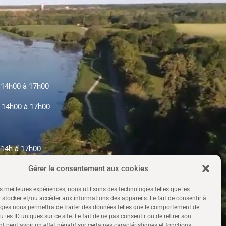
e 14h00 à 17h00
e 14h00 à 17h00
 14h à 17h00
Gérer le consentement aux cookies
t de 14h00 à 17h00
es meilleures expériences, nous utilisons des technologies telles que les
 stocker et/ou accéder aux informations des appareils. Le fait de consentir à
gies nous permettra de traiter des données telles que le comportement de
 les ID uniques sur ce site. Le fait de ne pas consentir ou de retirer son
 peut avoir un effet négatif sur certaines caractéristiques et fonctions.