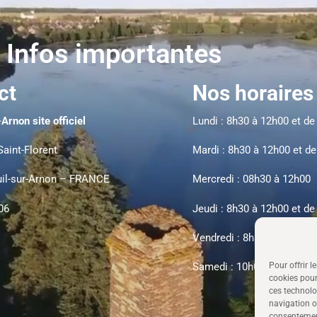
 Infos importantes
ct
Nos horaires
Arnon site officiel
Lundi : 8h30 à 12h00 et d
Saint-Florent
Mardi : 8h30 à 12h00 et d
il-sur-Arnon – FRANCE
Mercredi : 08h30 à 12h00
06
Jeudi : 8h30 à 12h00 et de
Vendredi : 8h30 à 12h00 e
Pour offrir l
Samedi : 10h00 à 12h00
cookies pour
ces technolo
navigation ou
consentement