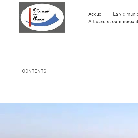
Aller
au
Accueil
La vie muni
contenu
Artisans et commerçan
Emplacements
CONTENTS