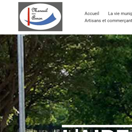
Aller
au
Accueil
La vie muni
contenu
Artisans et commerçan