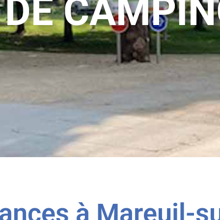
E DE CAMPI
ances à Mareuil-s