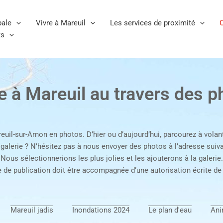
pale
Vivre à Mareuil
Les services de proximité
C
ts
ie à Mareuil au travers des p
euil-sur-Arnon en photos. D’hier ou d’aujourd’hui, parcourez à volant
 galerie ? N’hésitez pas à nous envoyer des photos à l’adresse suiv
Nous sélectionnerions les plus jolies et les ajouterons à la galerie.
de publication doit être accompagnée d’une autorisation écrite de
Mareuil jadis
Inondations 2024
Le plan d'eau
Ani