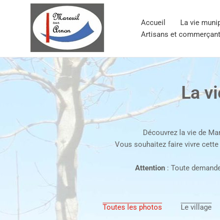
Aller
au
Accueil
La vie muni
contenu
Artisans et commerçan
La v
Découvrez la vie de Mar
Vous souhaitez faire vivre cette
Attention
: Toute demande 
Toutes les photos
Le village