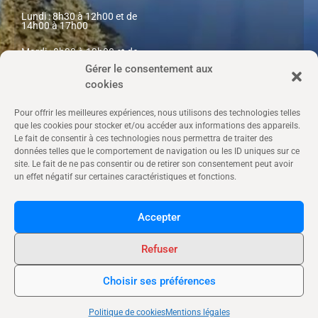
Lundi : 8h30 à 12h00 et de
14h00 à 17h00
Mardi : 8h30 à 12h00 et de
14h00 à 17h00
Gérer le consentement aux
cookies
Mercredi : 08h30 à 12h00
Jeudi : 8h30 à 12h00 et de
Pour offrir les meilleures expériences, nous utilisons des technologies telles
14h à 17h00
que les cookies pour stocker et/ou accéder aux informations des appareils.
Le fait de consentir à ces technologies nous permettra de traiter des
Vendredi : 8h30 à 12h00 et de
données telles que le comportement de navigation ou les ID uniques sur ce
14h00 à 17h00
site. Le fait de ne pas consentir ou de retirer son consentement peut avoir
un effet négatif sur certaines caractéristiques et fonctions.
Samedi : 10h00 à 12h00
Accepter
Refuser
© Tous droits réservés - Mentions légales
Choisir ses préférences
Copyright 2023 © laroutedunet.fr
Politique de cookies
Mentions légales