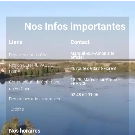
Nos Infos importantes
Liens
Contact
Mareuil-sur-Arnon site
Département du Cher
officiel
Région CENTRE VAL DE
46 route de Saint-Florent
LOIRE
18290 Mareuil-sur-Arnon –
Communauté de Commune
FRANCE
du FerCher
02 48 69 91 06
Démarches administratives
Crédits
Nos horaires