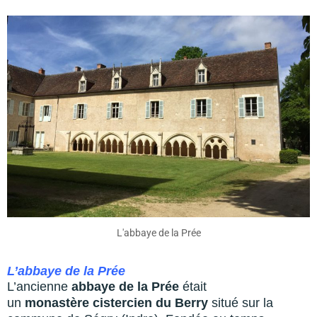
L'abbaye de la Prée
L’abbaye de la Prée
L’ancienne
abbaye de la Prée
était
un
monastère cistercien du Berry
situé sur la