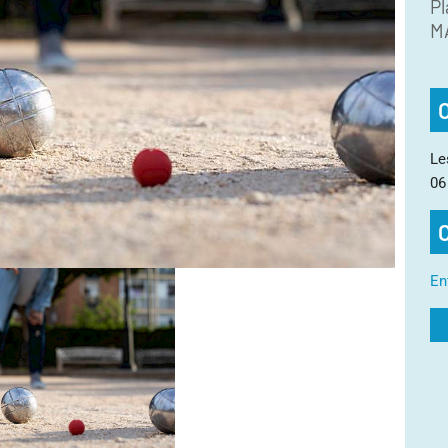
Pl
M
Le
06
En