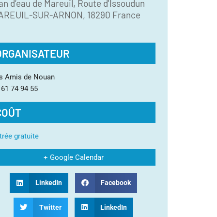
an d’eau de Mareuil,
Route d'Issoudun
AREUIL-SUR-ARNON
,
18290
France
ORGANISATEUR
s Amis de Nouan
 61 74 94 55
COÛT
trée gratuite
+ Google Calendar
LinkedIn
Facebook
Twitter
LinkedIn