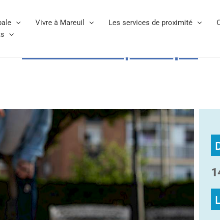
pale
Vivre à Mareuil
Les services de proximité
C
ts
Concours de pétanque
1