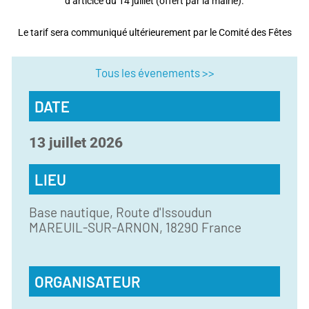
d’articice du 14 juillet (offert par la mairie).
Le tarif sera communiqué ultérieurement par le Comité des Fêtes
Tous les évenements >>
DATE
13
juillet
2026
LIEU
Base nautique,
Route d'Issoudun
MAREUIL-SUR-ARNON
,
18290
France
ORGANISATEUR