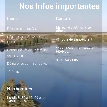
Nos Infos importantes
Liens
Contact
Mareuil-sur-Arnon site
Département du Cher
officiel
Région CENTRE VAL DE
46 route de Saint-Florent
LOIRE
18290 Mareuil-sur-Arnon –
Communauté de Commune
FRANCE
du FerCher
02 48 69 91 06
Démarches administratives
Crédits
Nos horaires
Lundi : 8h30 à 12h00 et de
14h00 à 17h00